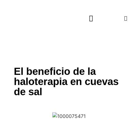
Actualidad Cultural
Música, Cine y TV
Viajes Culturales
El beneficio de la
haloterapia en cuevas
de sal