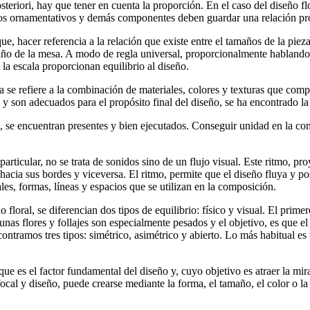
teriori, hay que tener en cuenta la proporción. En el caso del diseño flo
ntos ornamentativos y demás componentes deben guardar una relación pro
ue, hacer referencia a la relación que existe entre el tamaños de la pie
ño de la mesa. A modo de regla universal, proporcionalmente hablando, 
la escala proporcionan equilibrio al diseño.
a se refiere a la combinación de materiales, colores y texturas que c
 son adecuados para el propósito final del diseño, se ha encontrado l
o, se encuentran presentes y bien ejecutados. Conseguir unidad en la c
articular, no se trata de sonidos sino de un flujo visual. Este ritmo, pr
 hacia sus bordes y viceversa. El ritmo, permite que el diseño fluya y 
les, formas, líneas y espacios que se utilizan en la composición.
 floral, se diferencian dos tipos de equilibrio: físico y visual. El primer
unas flores y follajes son especialmente pesados y el objetivo, es que el
ontramos tres tipos: simétrico, asimétrico y abierto. Lo más habitual es u
 que es el factor fundamental del diseño y, cuyo objetivo es atraer la 
focal y diseño, puede crearse mediante la forma, el tamaño, el color o la 