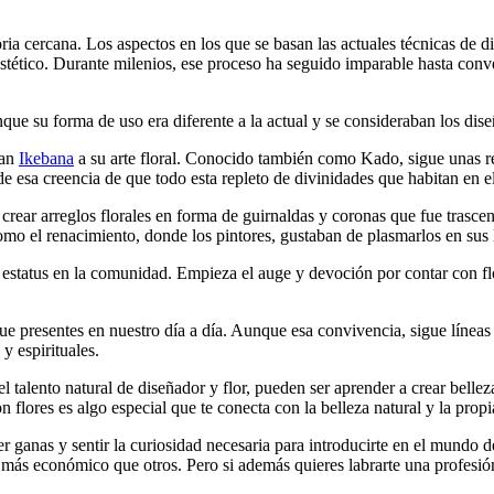
ria cercana. Los aspectos en los que se basan las actuales técnicas de di
 estético. Durante milenios, ese proceso ha seguido imparable hasta conve
unque su forma de uso era diferente a la actual y se consideraban los dise
nan
Ikebana
a su arte floral. Conocido también como Kado, sigue unas re
e de esa creencia de que todo esta repleto de divinidades que habitan en
crear arreglos florales en forma de guirnaldas y coronas que fue trascen
omo el renacimiento, donde los pintores, gustaban de plasmarlos en sus 
 estatus en la comunidad. Empieza el auge y devoción por contar con flore
 presentes en nuestro día a día. Aunque esa convivencia, sigue líneas oc
y espirituales.
 el talento natural de diseñador y flor, pueden ser aprender a crear bel
con flores es algo especial que te conecta con la belleza natural y la prop
er ganas y sentir la curiosidad necesaria para introducirte en el mundo 
ás económico que otros. Pero si además quieres labrarte una profesión