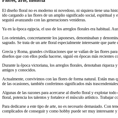
Flores, arte, historia
El diseño floral no es moderno ni novedoso, ni siquiera tiene una histo
ido cargando a las flores de un amplio significado social, espiritual y
seguirá avanzando con las generaciones venideras.
Ya en la época egipcia, el uso de los arreglos florales era habitual. A
Los orientales, concretamente los japoneses, denominaban y denomi
sagrado. Se trata de un arte floral especialmente interesante que part
Grecia y Roma, grandes civilizaciones que se valían de las flores para 
diseños que con ellos podía hacerse, siguió en épocas más recientes c
Durante la época victoriana, los arreglos florales, denotaban riqueza y
amigos y conocidos.
Actualmente, convivimos con las flores de forma natural. Están mas que
de las ocasiones, también conferimos significados más trascendentales 
Algunas de las razones para acercarse al diseño floral y explotar todo
floral, potencia los talentos y fortalece el músculo artístico. Trabajar 
Para dedicarse a este tipo de arte, no es necesario demasiado. Con ten
complicados de conseguir y como hobby puede ser muy interesante y m