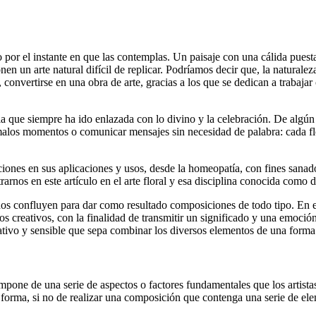
por el instante en que las contemplas. Un paisaje con una cálida puesta
un arte natural difícil de replicar. Podríamos decir que, la naturaleza,
convertirse en una obra de arte, gracias a los que se dedican a trabajar
ria que siempre ha ido enlazada con lo divino y la celebración. De algú
s malos momentos o comunicar mensajes sin necesidad de palabra: cada fl
nes en sus aplicaciones y usos, desde la homeopatía, con fines sanadores
nos en este artículo en el arte floral y esa disciplina conocida como d
s confluyen para dar como resultado composiciones de todo tipo. En este 
 creativos, con la finalidad de transmitir un significado y una emoción
reativo y sensible que sepa combinar los diversos elementos de una forma
compone de una serie de aspectos o factores fundamentales que los artista
r forma, si no de realizar una composición que contenga una serie de el