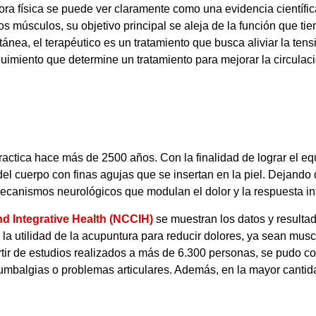
jora física se puede ver claramente como una evidencia científic
os músculos, su objetivo principal se aleja de la función que tie
nea, el terapéutico es un tratamiento que busca aliviar la tens
eguimiento que determine un tratamiento para mejorar la circulaci
ctica hace más de 2500 años. Con la finalidad de lograr el equil
 del cuerpo con finas agujas que se insertan en la piel. Dejand
mecanismos neurológicos que modulan el dolor y la respuesta in
d Integrative Health (NCCIH)
se muestran los datos y resultad
a utilidad de la acupuntura para reducir dolores, ya sean muscu
artir de estudios realizados a más de 6.300 personas, se pudo c
lumbalgias o problemas articulares. Además, en la mayor cantid