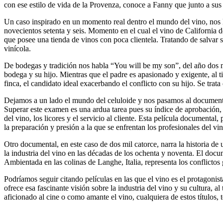
con ese estilo de vida de la Provenza, conoce a Fanny que junto a sus
Un caso inspirado en un momento real dentro el mundo del vino, nos l
novecientos setenta y seis. Momento en el cual el vino de California d
que posee una tienda de vinos con poca clientela. Tratando de salvar s
vinícola.
De bodegas y tradición nos habla “You will be my son”, del año dos mil
bodega y su hijo. Mientras que el padre es apasionado y exigente, al ti
finca, el candidato ideal exacerbando el conflicto con su hijo. Se tra
Dejamos a un lado el mundo del celuloide y nos pasamos al documental
Superar este examen es una ardua tarea pues su índice de aprobación,
del vino, los licores y el servicio al cliente. Esta película documen
la preparación y presión a la que se enfrentan los profesionales del vin
Otro documental, en este caso de dos mil catorce, narra la historia d
la industria del vino en las décadas de los ochenta y noventa. El docu
Ambientada en las colinas de Langhe, Italia, representa los conflictos 
Podríamos seguir citando películas en las que el vino es el protagonis
ofrece esa fascinante visión sobre la industria del vino y su cultura, 
aficionado al cine o como amante el vino, cualquiera de estos títulos