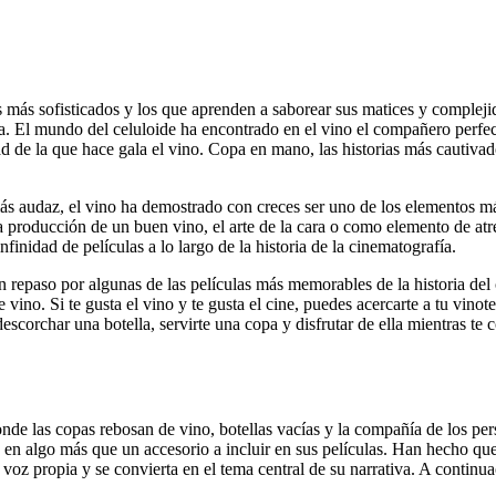
 más sofisticados y los que aprenden a saborear sus matices y complejid
 El mundo del celuloide ha encontrado en el vino el compañero perfecto
 de la que hace gala el vino. Copa en mano, las historias más cautivado
audaz, el vino ha demostrado con creces ser uno de los elementos más v
 producción de un buen vino, el arte de la cara o como elemento de atre
inidad de películas a lo largo de la historia de la cinematografía.
un repaso por algunas de las películas más memorables de la historia del 
ino. Si te gusta el vino y te gusta el cine, puedes acercarte a tu vinot
escorchar una botella, servirte una copa y disfrutar de ella mientras t
nde las copas rebosan de vino, botellas vacías y la compañía de los pers
 en algo más que un accesorio a incluir en sus películas. Han hecho que
ea voz propia y se convierta en el tema central de su narrativa. A continu