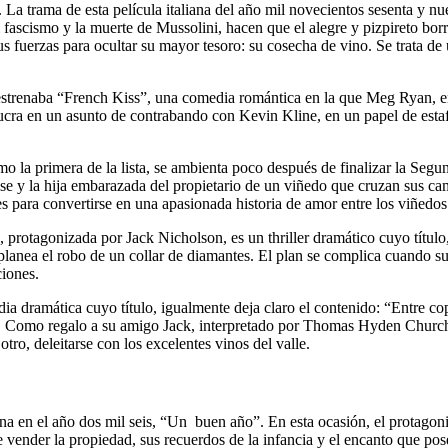
La trama de esta película italiana del año mil novecientos sesenta y nue
 fascismo y la muerte de Mussolini, hacen que el alegre y pizpireto bor
 fuerzas para ocultar su mayor tesoro: su cosecha de vino. Se trata de u
estrenaba “French Kiss”, una comedia romántica en la que Meg Ryan, en 
lucra en un asunto de contrabando con Kevin Kline, en un papel de estaf
la primera de la lista, se ambienta poco después de finalizar la Segun
y la hija embarazada del propietario de un viñedo que cruzan sus camin
mites para convertirse en una apasionada historia de amor entre los viñed
 protagonizada por Jack Nicholson, es un thriller dramático cuyo título
, planea el robo de un collar de diamantes. El plan se complica cuando s
ciones.
dia dramática cuyo título, igualmente deja claro el contenido: “Entre co
o. Como regalo a su amigo Jack, interpretado por Thomas Hyden Church, 
tro, deleitarse con los excelentes vinos del valle.
na en el año dos mil seis, “Un buen año”. En esta ocasión, el protagoni
vender la propiedad, sus recuerdos de la infancia y el encanto que pose