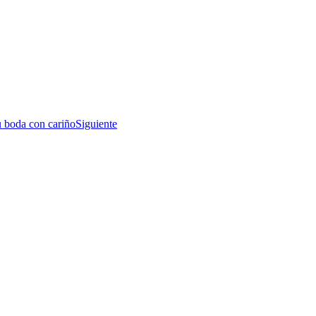
u boda con cariño
Siguiente