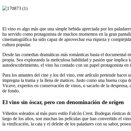
El vino es algo más que una simple bebida apreciada por los paladares
ha servido como protagonista de muchos momentos en la gran pantalla.
cinematográfica ha sido capaz de aprovechar esa riqueza y complejidad
cultura popular.
Desde las comedias dramáticas más románticas hasta el documental más 
propia. Sea explorando la meticulosa habilidad y pasión que implica la
autodescubrimiento, el vino ha contado con un papel protagonista en inf
Para los amantes del cine y los del vino, este artículo pretende hacer 
impregna la trama y la llena de matices. Justo como una buena copa de v
Vicave, expertos en conservación de vinos, o sacarlo de la despensa, d
de fondo.
El vino sin óscar, pero con denominación de origen
Viñedos soleados al más puro estilo Falcón Crest. Bodegas rústicas do
largo de los años, son muchas las películas que han convertido el vino
la vinificación, la cata y el deleite de los paladares con su sabor, pos