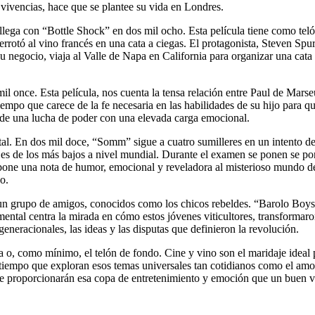
 vivencias, hace que se plantee su vida en Londres.
lega con “Bottle Shock” en dos mil ocho. Esta película tiene como teló
errotó al vino francés en una cata a ciegas. El protagonista, Steven Spur
u negocio, viaja al Valle de Napa en California para organizar una cata a
 once. Esta película, nos cuenta la tensa relación entre Paul de Marseul
empo que carece de la fe necesaria en las habilidades de su hijo para que
ta de una lucha de poder con una elevada carga emocional.
. En dos mil doce, “Somm” sigue a cuatro sumilleres en un intento de 
 es de los más bajos a nivel mundial. Durante el examen se ponen se po
tal, pone una nota de humor, emocional y reveladora al misterioso mundo
o.
e un grupo de amigos, conocidos como los chicos rebeldes. “Barolo Boys
mental centra la mirada en cómo estos jóvenes viticultores, transformar
generacionales, las ideas y las disputas que definieron la revolución.
ta o, como mínimo, el telón de fondo. Cine y vino son el maridaje ideal
al tiempo que exploran esos temas universales tan cotidianos como el amor
, te proporcionarán esa copa de entretenimiento y emoción que un buen v