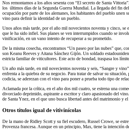
Nos remontamos a los años sesenta con “El secreto de Santa Vittoria”. 
los últimos días de la Segunda Guerra Mundial. La llegada del fin del
ocupación por parte de los alemanes, los habitantes del pueblo unen sus
vino para definir la identidad de un pueblo.
Unos años más tarde, por el año mil novecientos noventa y cinco, se 
que le ha sido infiel. Sus planes se ven interrumpidos cuando se invo
vinificación, en un vano intento de recuperar a su prometido.
De la misma cosecha, encontramos “Un paseo por las nubes” que, como 
son Keanu Reeves y Aitana Sánchez Gijón. Un soldado estadounidense 
estricta familiar de viticultores. Este acto de bondad, traspasa los lí
Un año más tarde, en mil novecientos noventa y seis, “Sangre y vino”,
enfrenta a la quiebra de su negocio. Para tratar de salvar su situación
codicia, se aderezan con el vino para poner a prueba todo tipo de rela
Aclamada por la crítica, en el año dos mil cuatro, se estrena una come
divorciado deprimido, aspirante a escritor y claro apasionado del vin
de Santa Ynez, en el que uno busca libertad antes del matrimonio y el o
Otros títulos igual de vitivinícolas
De la mano de Ridley Scott y su fiel escudero, Russel Crowe, se estre
Provenza francesa. Aunque en un principio, Max, tiene la intención de 