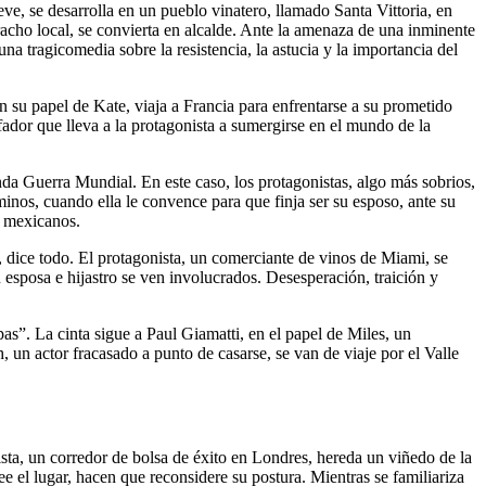
ve, se desarrolla en un pueblo vinatero, llamado Santa Vittoria, en
racho local, se convierta en alcalde. Ante la amenaza de una inminente
na tragicomedia sobre la resistencia, la astucia y la importancia del
su papel de Kate, viaja a Francia para enfrentarse a su prometido
ador que lleva a la protagonista a sumergirse en el mundo de la
da Guerra Mundial. En este caso, los protagonistas, algo más sobrios,
os, cuando ella le convence para que finja ser su esposo, ante su
os mexicanos.
, dice todo. El protagonista, un comerciante de vinos de Miami, se
u esposa e hijastro se ven involucrados. Desesperación, traición y
pas”. La cinta sigue a Paul Giamatti, en el papel de Miles, un
un actor fracasado a punto de casarse, se van de viaje por el Valle
sta, un corredor de bolsa de éxito en Londres, hereda un viñedo de la
e el lugar, hacen que reconsidere su postura. Mientras se familiariza