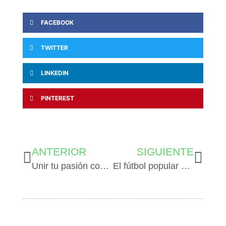
FACEBOOK
TWITTER
LINKEDIN
PINTEREST
ANTERIOR
SIGUIENTE
Unir tu pasión con tu fuente de ingresos es posible
El fútbol popular es uno de los estandartes culturales de un país