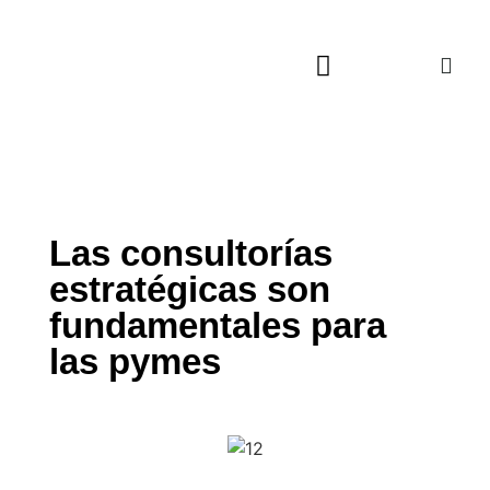
Actualidad Cultural
Música, Cine y TV
Viajes Culturales
Las consultorías
estratégicas son
fundamentales para
las pymes