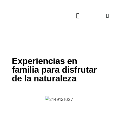
Actualidad Cultural
Música, Cine y TV
Viajes Culturales
Experiencias en
familia para disfrutar
de la naturaleza