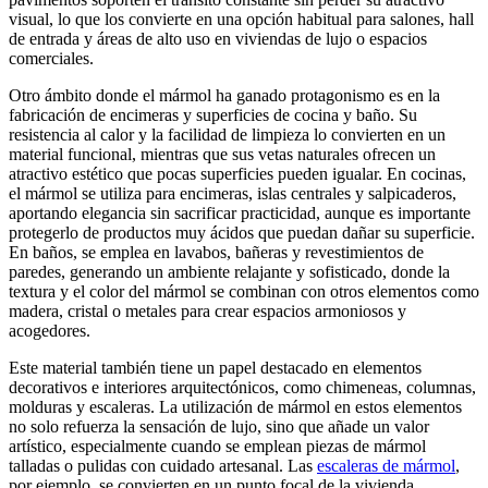
visual, lo que los convierte en una opción habitual para salones, hall
de entrada y áreas de alto uso en viviendas de lujo o espacios
comerciales.
Otro ámbito donde el mármol ha ganado protagonismo es en la
fabricación de encimeras y superficies de cocina y baño. Su
resistencia al calor y la facilidad de limpieza lo convierten en un
material funcional, mientras que sus vetas naturales ofrecen un
atractivo estético que pocas superficies pueden igualar. En cocinas,
el mármol se utiliza para encimeras, islas centrales y salpicaderos,
aportando elegancia sin sacrificar practicidad, aunque es importante
protegerlo de productos muy ácidos que puedan dañar su superficie.
En baños, se emplea en lavabos, bañeras y revestimientos de
paredes, generando un ambiente relajante y sofisticado, donde la
textura y el color del mármol se combinan con otros elementos como
madera, cristal o metales para crear espacios armoniosos y
acogedores.
Este material también tiene un papel destacado en elementos
decorativos e interiores arquitectónicos, como chimeneas, columnas,
molduras y escaleras. La utilización de mármol en estos elementos
no solo refuerza la sensación de lujo, sino que añade un valor
artístico, especialmente cuando se emplean piezas de mármol
talladas o pulidas con cuidado artesanal. Las
escaleras de mármol
,
por ejemplo, se convierten en un punto focal de la vivienda,