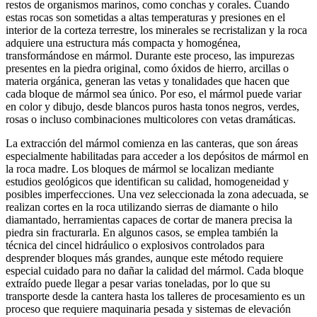
restos de organismos marinos, como conchas y corales. Cuando
estas rocas son sometidas a altas temperaturas y presiones en el
interior de la corteza terrestre, los minerales se recristalizan y la roca
adquiere una estructura más compacta y homogénea,
transformándose en mármol. Durante este proceso, las impurezas
presentes en la piedra original, como óxidos de hierro, arcillas o
materia orgánica, generan las vetas y tonalidades que hacen que
cada bloque de mármol sea único. Por eso, el mármol puede variar
en color y dibujo, desde blancos puros hasta tonos negros, verdes,
rosas o incluso combinaciones multicolores con vetas dramáticas.
La extracción del mármol comienza en las canteras, que son áreas
especialmente habilitadas para acceder a los depósitos de mármol en
la roca madre. Los bloques de mármol se localizan mediante
estudios geológicos que identifican su calidad, homogeneidad y
posibles imperfecciones. Una vez seleccionada la zona adecuada, se
realizan cortes en la roca utilizando sierras de diamante o hilo
diamantado, herramientas capaces de cortar de manera precisa la
piedra sin fracturarla. En algunos casos, se emplea también la
técnica del cincel hidráulico o explosivos controlados para
desprender bloques más grandes, aunque este método requiere
especial cuidado para no dañar la calidad del mármol. Cada bloque
extraído puede llegar a pesar varias toneladas, por lo que su
transporte desde la cantera hasta los talleres de procesamiento es un
proceso que requiere maquinaria pesada y sistemas de elevación